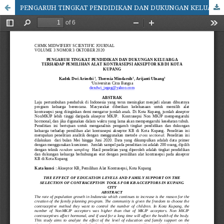
PENGARUH TINGKAT PENDIDIKAN DAN DUKUNGAN KELUARGA TERHADAP PEMILIHAN ALAT KONTRASEPSI PADA AKSEPTOR KB DI KOTA KUPANG