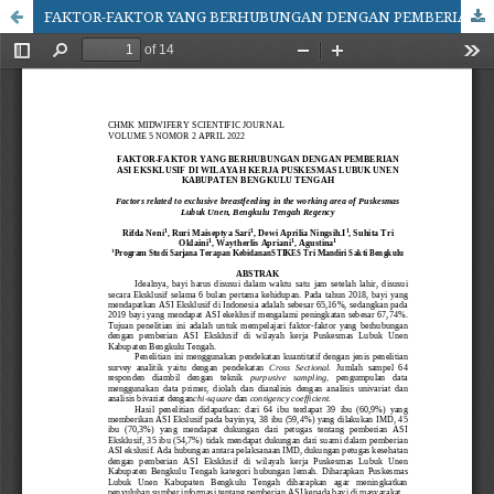
FAKTOR-FAKTOR YANG BERHUBUNGAN DENGAN PEMBERIAN ASI EKSKLUSIF DI WILAYAH KERJA PUSKESMAS LUBUK UNEN KABUPATEN BENGKULU TENGAH