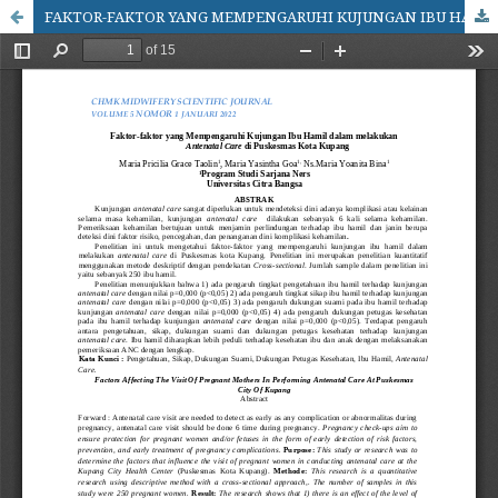
FAKTOR-FAKTOR YANG MEMPENGARUHI KUJUNGAN IBU HAMIL DALAM MELAKUKAN ANTENATAL CARE DI PUSKESMAS KOTA KUPANG