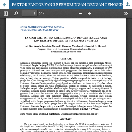
FAKTOR-FAKTOR YANG BERHUBUNGAN DENGAN PENGGUNAAN KONTRASEPSI IMPLANT DI PUSKESMAS BAUMATA